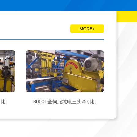
MORE+
引机
3000T全伺服纯电三头牵引机