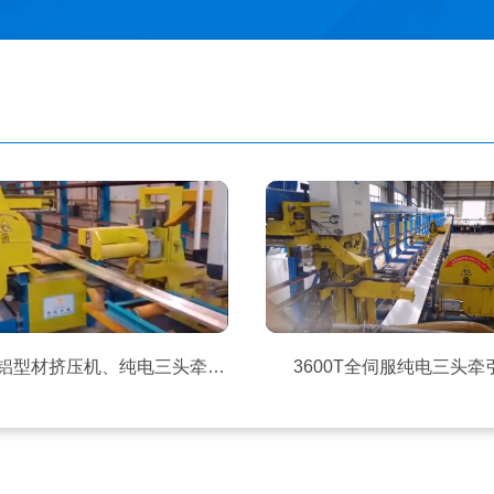
1800T铝型材挤压机、纯电三头牵引机
3600T全伺服纯电三头牵