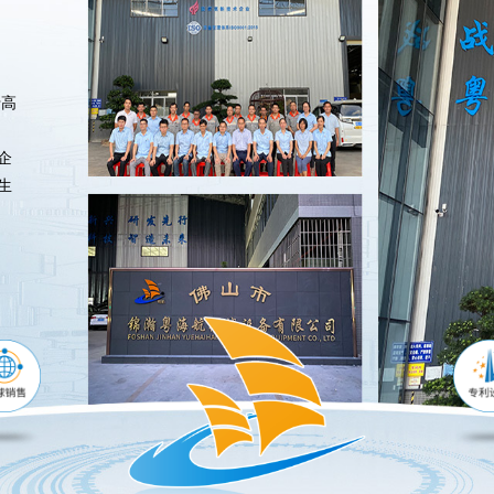
于高
企
生