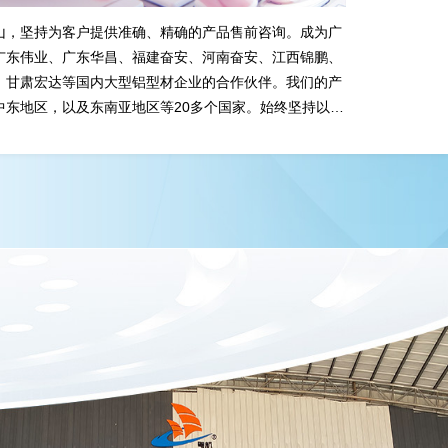
为客户提供准确、精确的产品售前咨询。成为广
公司拥有专业的
、广东华昌、福建奋安、河南奋安、江西锦鹏、
型材挤压模拟研究理
达等国内大型铝型材企业的合作伙伴。我们的产
丰富、技术精湛的高
，以及东南亚地区等20多个国家。始终坚持以市
量如一”的经营理念，走出中国、迈进国际化。