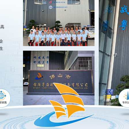
于高
企
生