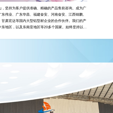
山，坚持为客户提供准确、精确的产品售前咨询。成为广
公司拥
广东伟业、广东华昌、福建奋安、河南奋安、江西锦鹏、
型材挤压模
、甘肃宏达等国内大型铝型材企业的合作伙伴。我们的产
丰富、技术
中东地区，以及东南亚地区等20多个国家。始终坚持以市
技术、质量如一”的经营理念，走出中国、迈进国际化。