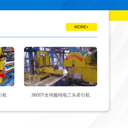
MORE+
引机
3600T全伺服纯电三头牵引机